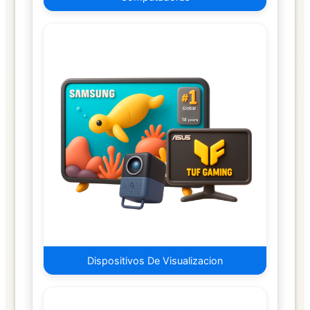
Duros
Solidos
Internos
Encapsuladores
Memorias
Micro
SD
Memorias
RAM
para
Laptop
Memorias
RAM
para
Dispositivos De Visualizacion
PC
Memorias