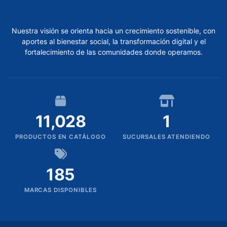
Proyección
Nuestra visión se orienta hacia un crecimiento sostenible, con
Televisores
aportes al bienestar social, la transformación digital y el
fortalecimiento de las comunidades donde operamos.
DISPOSITIVOS
MOVILES
Celulares
Smart
11,028
1
Watches
PRODUCTOS EN CATÁLOGO
SUCURSALES ATENDIENDO
Tablets
185
ELECTRODOMESTICOS
MARCAS DISPONIBLES
Cocina
Cuidado