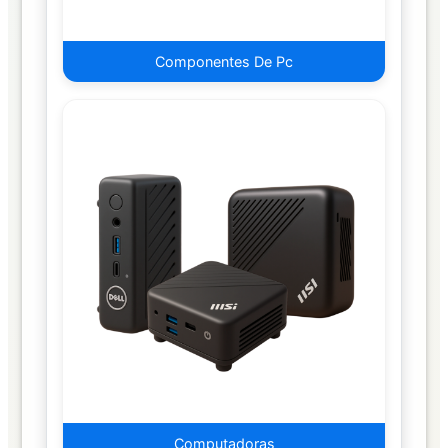
Otros
Componentes De Pc
Soportes
ALMACENAMIENTO
Discos
Duros
Externos
Discos
Duros
Internos
Discos
Duros
Solidos
Externos
Discos
Computadoras