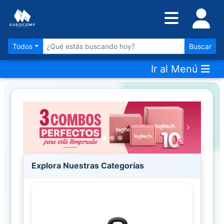
Inventario
DESTACADOS
Todos
Buscar
Ir al Menú
Artículos
Destacados
Los
más
Vendidos
Previous
Next
Promociones
Explora Nuestras Categorías
Novedades
CONSULTAR