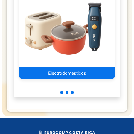
DE
PC
Abanicos
Cases
Enfriamiento
de
Aire
Electrodomesticos
Enfriamiento
Liquido
Fuentes
de
Poder
Pastas/Parches
Termicos
EUROCOMP COSTA RICA