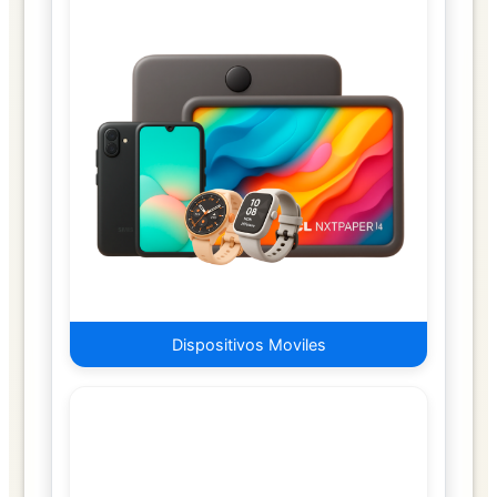
USB
AUDIO
Y
SONIDO
Barra
de
Sonido
Interfaz
de
Audio
Micrófonos
Dispositivos Moviles
Parlantes
COMBOS
COMPONENTES