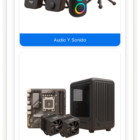
Cargadores
Carro
Audio Y Sonido
Estuches
Herramientas
Hubs
Lectores
de
Tarjetas
Mantenimiento
Mochilas
y
Maletas