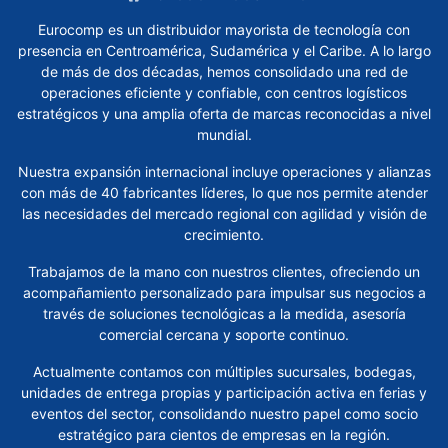
Procesadores
Eurocomp es un distribuidor mayorista de tecnología con
presencia en Centroamérica, Sudamérica y el Caribe. A lo largo
Tarjetas
de más de dos décadas, hemos consolidado una red de
de
operaciones eficiente y confiable, con centros logísticos
Red
estratégicos y una amplia oferta de marcas reconocidas a nivel
mundial.
Tarjetas
de
Nuestra expansión internacional incluye operaciones y alianzas
Video
con más de 40 fabricantes líderes, lo que nos permite atender
las necesidades del mercado regional con agilidad y visión de
Tarjetas
crecimiento.
Madre
Trabajamos de la mano con nuestros clientes, ofreciendo un
acompañamiento personalizado para impulsar sus negocios a
COMPUTADORAS
través de soluciones tecnológicas a la medida, asesoría
comercial cercana y soporte continuo.
DISPOSITIVOS
DE
Actualmente contamos con múltiples sucursales, bodegas,
VISUALIZACION
unidades de entrega propias y participación activa en ferias y
eventos del sector, consolidando nuestro papel como socio
Monitores
estratégico para cientos de empresas en la región.