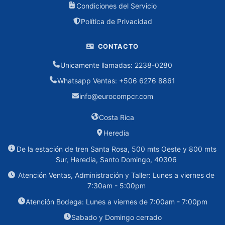
Consumibles
Condiciones del Servicio
Política de Privacidad
Impresoras
CONTACTO
LAPTOPS
Unicamente llamadas: 2238-0280
Español
Whatsapp Ventas: +506 6276 8861
Inglés
info@eurocompcr.com
Costa Rica
OFICINA
Heredia
Accesorios
De la estación de tren Santa Rosa, 500 mts Oeste y 800 mts
Oficina
Sur, Heredia, Santo Domingo, 40306
Escritorios
Atención Ventas, Administración y Taller: Lunes a viernes de
7:30am - 5:00pm
Sillas
Atención Bodega: Lunes a viernes de 7:00am - 7:00pm
Sabado y Domingo cerrado
PERIFÉRICOS